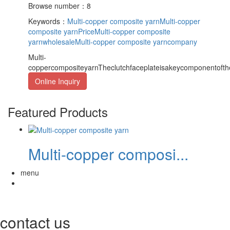
Browse number：8
Keywords：
Multi-copper composite yarn
Multi-copper
composite yarnPrice
Multi-copper composite
yarnwholesale
Multi-copper composite yarncompany
Multi-
coppercompositeyarnTheclutchfaceplateisakeycomponentofthec
Online Inquiry
Featured Products
Multi-copper composi...
menu
contact us